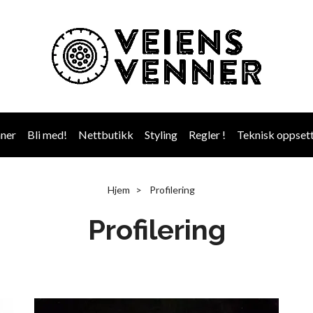
nner
Bli med!
Nettbutikk
Styling
Regler !
Teknisk oppset
Hjem
Profilering
Profilering